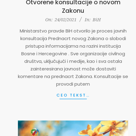
Otvorene konsultacije o novom
Zakonu
2021-
On:
24/02/2021
In:
BiH
02-
Ministarstvo pravde BiH otvorilo je proces javnih
24
konsultacija Prednacrt novog Zakona o slobodi
pristupa informacijama na razini institucija
Bosne i Hercegovine . Sve organizacije civilnog
društva, uključujući i medije, kao i sva ostala
zainteresirana javnost može dostaviti
komentare na prednacrt Zakona. Konsultacije se
provodi putem
CEO TEKST…