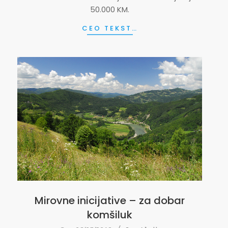
50.000 KM.
CEO TEKST…
Mirovne inicijative – za dobar
komšiluk
2019-