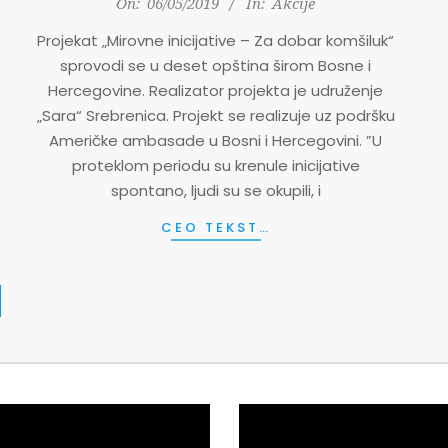
On:
06/05/2019
In:
Akcije
05-
Projekat „Mirovne inicijative – Za dobar komšiluk“
06
sprovodi se u deset opština širom Bosne i
Hercegovine. Realizator projekta je udruženje
„Sara“ Srebrenica. Projekt se realizuje uz podršku
Američke ambasade u Bosni i Hercegovini. ”U
proteklom periodu su krenule inicijative
spontano, ljudi su se okupili, i
CEO TEKST…
Video
Player