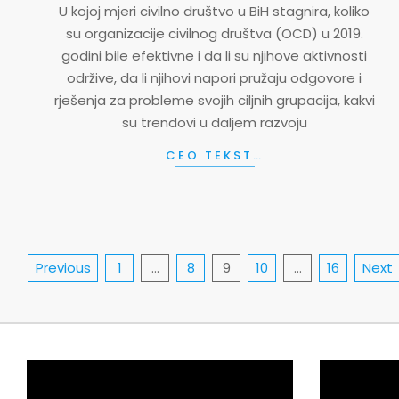
U kojoj mjeri civilno društvo u BiH stagnira, koliko
19
su organizacije civilnog društva (OCD) u 2019.
godini bile efektivne i da li su njihove aktivnosti
održive, da li njihovi napori pružaju odgovore i
rješenja za probleme svojih ciljnih grupacija, kakvi
su trendovi u daljem razvoju
CEO TEKST…
Posts
Previous
1
…
8
9
10
…
16
Next
pagination
Video
Video
Player
Player