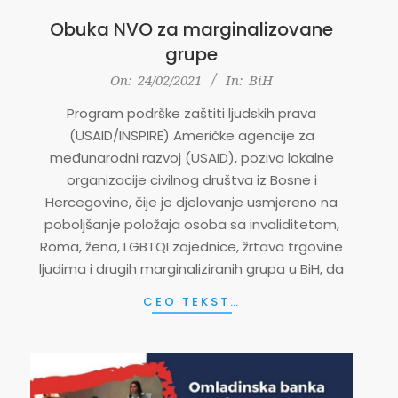
Obuka NVO za marginalizovane
grupe
2021-
On:
24/02/2021
In:
BiH
02-
Program podrške zaštiti ljudskih prava
24
(USAID/INSPIRE) Američke agencije za
međunarodni razvoj (USAID), poziva lokalne
organizacije civilnog društva iz Bosne i
Hercegovine, čije je djelovanje usmjereno na
poboljšanje položaja osoba sa invaliditetom,
Roma, žena, LGBTQI zajednice, žrtava trgovine
ljudima i drugih marginaliziranih grupa u BiH, da
CEO TEKST…