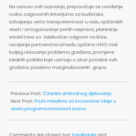
Na osnovu ovih saznanja, preporučuje se uvođenje
rodno odgovornih kriterijuma za buđetska
izdvajanja, veća transparentnost u radu opštinskih
vlasti i omogućavanje javnih rasprava, planiranje
sredsttava za adekvatan odgovor na krize,
razvijanje partnerstva između opština i NVO radi
boljeg rešavanja problema građana, promjene
lokalnih politika koje uzimaju u obzir potrebe svih
građana, posebno marginalizovanih grupa.
2025-
04-
Previous Post:
Čitanka antirodnog djelovanja
25
Next Post:
Poziv mladima za inovacione ideje u
okviru programa inovacioni izazov
Comments are closed, but
trackbacks
and