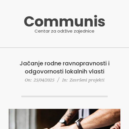
Skip
to
Communis
content
Centar za održive zajednice
Primary
Navigation
Jačanje rodne ravnopravnosti i
Menu
odgovornosti lokalnih vlasti
On:
25/04/2025
In:
Završeni projekti