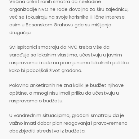
Većina anketiranih smatra da nevladine
organizacije NVO ne rade dovoljno za širu zajednicu,
već se fokusiraju na svoje korisnike ili lične interese,
osim u Bosanskom Grahovu gde su mišljenja
drugačija.
Svi ispitanici smatraju da NVO treba više da
sarađuje sa lokalnim vlastima, učestvuju u javnim
raspravama i rade na promjenama lokalnnih politika
kako bi poboljšali život građana.
Polovina anketiranih ne zna koliki je budžet njihove
opštine, a mnogi nisu imali priliku da učestvuju u
raspravama o budžetu.
U vandrednim situacijama, građani smatraju da je
važno imati dobar plan reagovanja i pravovremeno
obezbjediti stredstva iz budžeta.