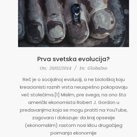
Prva svetska evolucija?
2014-
On:
20/02/2014
In:
Globalno
02-
Reč je o socijalnoj evoluciji, a ne biološkoj koju
20
kreacionisti raznih vrsta neuspešno pokopavaju
već stolećima.[1] Mislim, pre svega, na ono što
američki ekonomista Robert J. Gordon u
predavanjima koja se mogu pratiti na YouTube,
zagovara i dokazuje: da kraj opsesije
(ekonomskim) rastom nosi klicu drugačijeg
poimanja ekonomije