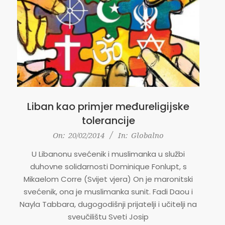
Liban kao primjer međureligijske
tolerancije
2014-
On:
20/02/2014
In:
Globalno
02-
U Libanonu svećenik i muslimanka u službi
20
duhovne solidarnosti Dominique Fonlupt, s
Mikaelom Corre (Svijet vjera) On je maronitski
svećenik, ona je muslimanka sunit. Fadi Daou i
Nayla Tabbara, dugogodišnji prijatelji i učitelji na
sveučilištu Sveti Josip