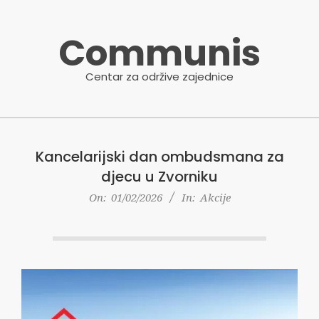
Skip
to
Communis
content
Centar za održive zajednice
Primary
Navigation
Kancelarijski dan ombudsmana za
Menu
djecu u Zvorniku
On:
01/02/2026
In:
Akcije