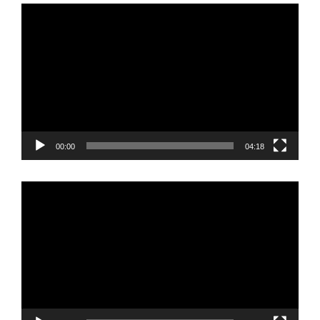
Video
Player
00:00
04:18
Video
Player