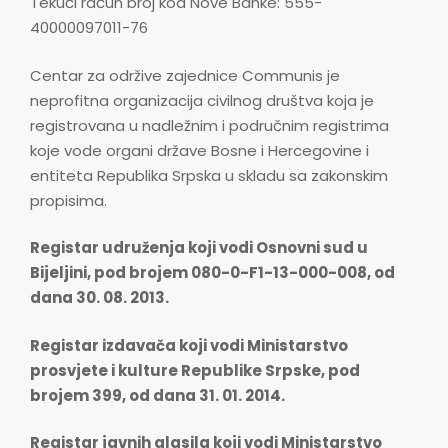
Tekući račun broj kod Nove Banke: 555-
40000097011-76
Centar za održive zajednice Communis je
neprofitna organizacija civilnog društva koja je
registrovana u nadležnim i područnim registrima
koje vode organi države Bosne i Hercegovine i
entiteta Republika Srpska u skladu sa zakonskim
propisima.
Registar udruženja koji vodi Osnovni sud u
Bijeljini, pod brojem 080-0-F1-13-000-008, od
dana 30. 08. 2013.
Registar izdavača koji vodi Ministarstvo
prosvjete i kulture Republike Srpske, pod
brojem 399, od dana 31. 01. 2014.
Registar javnih glasila koji vodi Ministarstvo