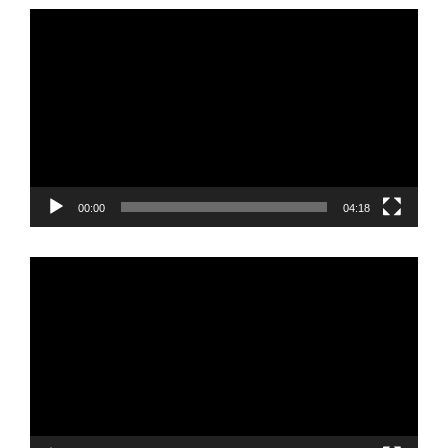
Video
Player
00:00
04:18
Video
Player