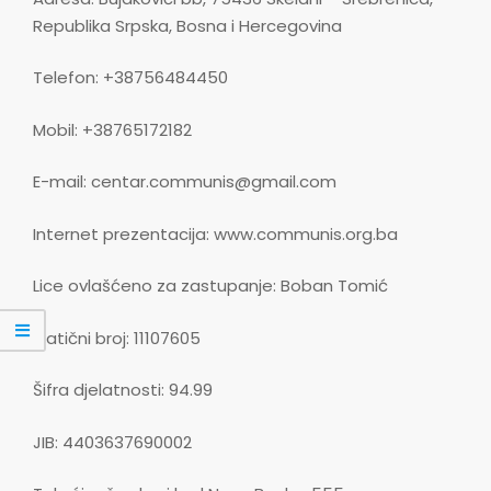
Republika Srpska, Bosna i Hercegovina
Telefon: +38756484450
Mobil: +38765172182
E-mail: centar.communis@gmail.com
Internet prezentacija: www.communis.org.ba
Lice ovlašćeno za zastupanje: Boban Tomić
Matični broj: 11107605
Šifra djelatnosti: 94.99
JIB: 4403637690002