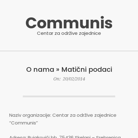
Skip
to
Communis
content
Centar za održive zajednice
Primary
Navigation
O nama »
Matični podaci
Menu
On:
20/02/2014
Naziv organizacije: Centar za održive zajednice
“Communis”
Adresa: Bujakovići bb, 75436 Skelani – Srebrenica,